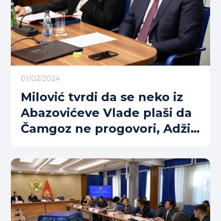
01/02/2024
Milović tvrdi da se neko iz
Abazovićeve Vlade plaši da
Čamgoz ne progovori, Adžić
ga optužio da štiti mafiju