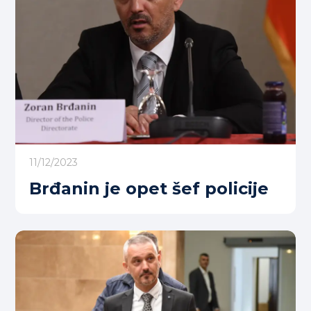
11/12/2023
Brđanin je opet šef policije