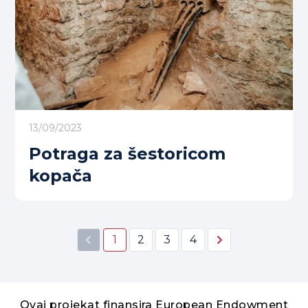
13/09/2023
Potraga za šestoricom
kopača
1
2
3
4
Ovaj projekat finansira European Endowment