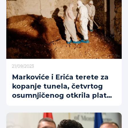
21/09/2023
Markoviće i Erića terete za
kopanje tunela, četvrtog
osumnjičenog otkrila platna
kartica