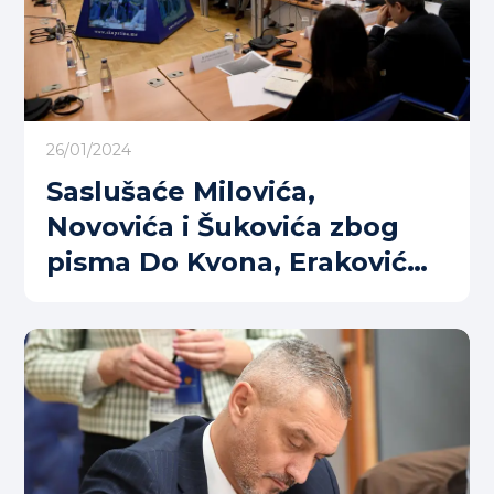
26/01/2024
Saslušaće Milovića,
Novovića i Šukovića zbog
pisma Do Kvona, Eraković
traži da se šef SPO izjasni i
za pomaganje Milu Božoviću