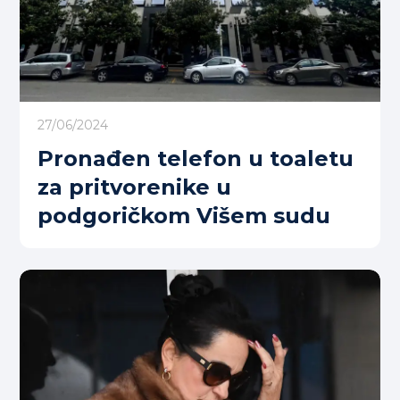
27/06/2024
Pronađen telefon u toaletu
za pritvorenike u
podgoričkom Višem sudu