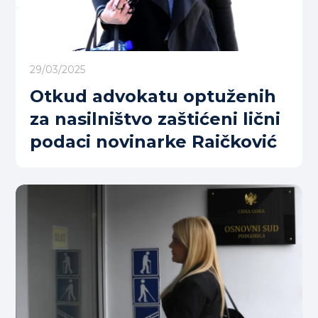
29/03/2025
Otkud advokatu optuženih
za nasilništvo zaštićeni lični
podaci novinarke Raičković