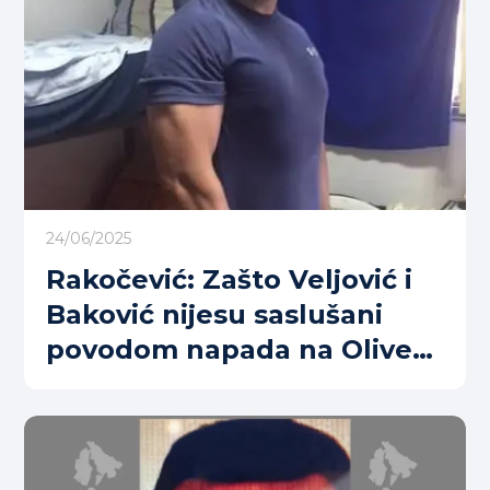
24/06/2025
Rakočević: Zašto Veljović i
Baković nijesu saslušani
povodom napada na Oliveru
Lakić (FOTO+VIDEO)