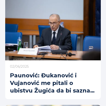
02/06/2025
Paunović: Đukanović i
Vujanović me pitali o
ubistvu Žugića da bi saznali
šta imamo