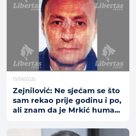
13/06/2025
Zejnilović: Ne sjećam se što
sam rekao prije godinu i po,
ali znam da je Mrkić human
bio i kad smo bili djeca
(FOTO+VIDEO)