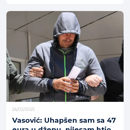
mojkovačkoj fabrici
26/02/2025
Vasović: Uhapšen sam sa 47
eura u džepu, nijesam htio