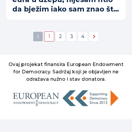
da bježim iako sam znao šta
mi se sprema
(VIDEO+FOTO)
1
2
3
4
Ovaj projekat finansira European Endowment
for Democracy. Sadržaj koji je objavljen ne
odražava nužno i stav donatora.